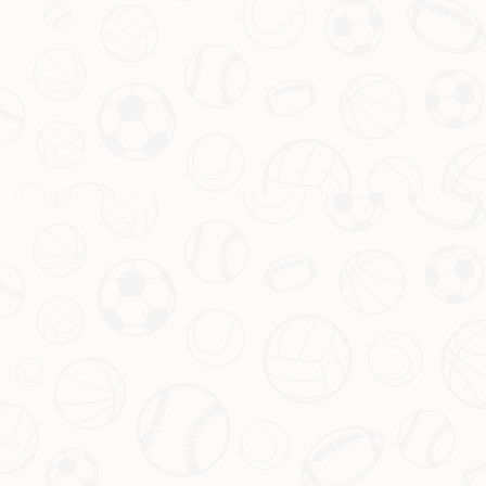
新闻资讯
隐患难消！贝林厄姆肩伤保守治疗，暂缓手术决定
引言：贝林厄姆的肩伤引发关注，保守治疗是否明智？ 在足球
世界中，球员的健康状态往往直接影响职业生涯的走向。近
日，皇家马德里新星贝林厄姆因肩膀伤势选择保守治疗而非手
术的消息引发了广泛讨论。作为一名年仅20岁的天才中场，他
的每一个决定都牵动着球迷和俱乐部的神经。肩伤问题如果处
理不当，可能成为未来发展的隐患。那么，贝林厄姆的选择究
竟是明智之举，还是在为未来埋下隐患呢？让我们一探究竟。
By
admin
-
2026-05-11T02:02:10+08:00