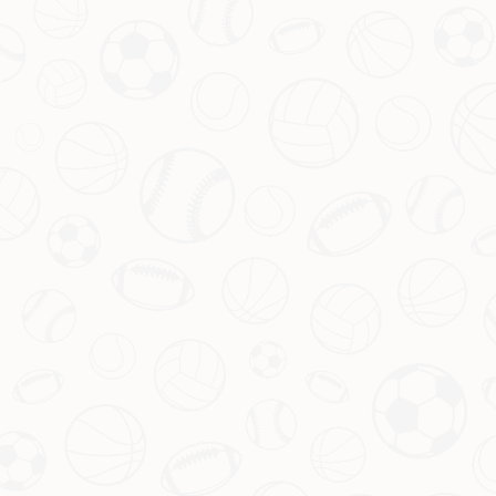
新合同震惊足坛，其年薪高达 1520万英镑，一举成为全球俱
乐部主帅中薪资排名第四的人物。这一数字不仅体现了杰拉德
作为教练的巨大价值，也引发了关于教练薪资与球队成绩之间
关系的广泛讨论。究竟是什么让杰拉德的收入达到如此高度？
让我们一探究竟。
By
admin
-
2026-05-12T02:02:11+08:00