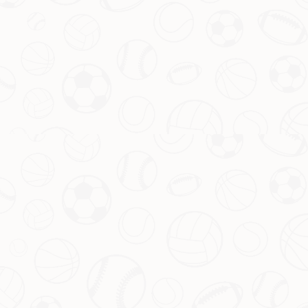
新闻资讯
度假晒队友情：加纳乔秀拉什福德球衣照，获回应“我的兄
弟
在社交网络上，加纳乔的度假照片瞬间引起了广泛关注。照片