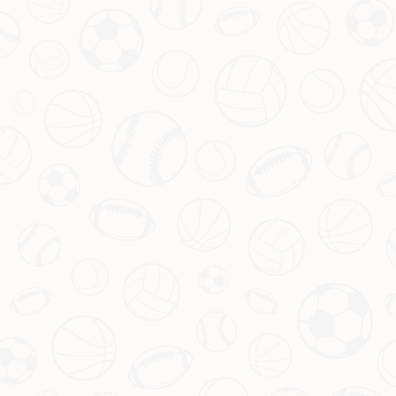
与此同时，勒沃库森（药厂）在转会市场上的投入同样不容小
觑。今天，我们就来深入探讨这笔交易背后的意义，以及它对
两支球队的影响。
By
admin
-
2026-05-10T02:02:11+08:00