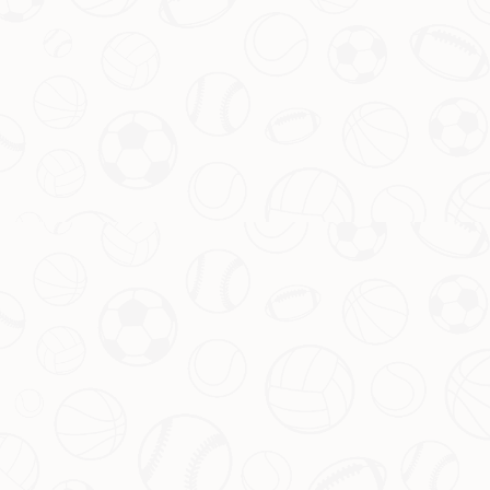
肯定
品质卓越, 使用感极佳, 细节考究, 真心推荐
这
服
- Lela Rodgers - California